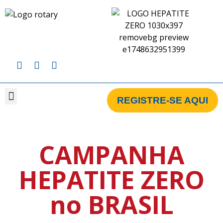
REGISTRE-SE AQUI
CAMPANHA BRASIL
CAMPANHA GLOBAL
CLUBES CADASTRADOS NA CAMPANHA
CAMPANHA
HEPATITE ZERO
no BRASIL