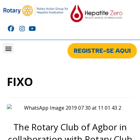
REGISTRE-SE AQUI
CAMPANHA BRASIL
CAMPANHA GLOBAL
CLUBES CADASTRADOS NA CAMPANHA
FIXO
The Rotary Club of Agbor in
collaboration with Rotary Club