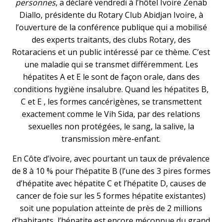
personnes
, a déclaré vendredi à l’hôtel Ivoire Zenab
Diallo, présidente du Rotary Club Abidjan Ivoire, à
l’ouverture de la conférence publique qui a mobilisé
des experts traitants, des clubs Rotary, des
Rotaraciens et un public intéressé par ce thème. C’est
une maladie qui se transmet différemment. Les
hépatites A et E le sont de façon orale, dans des
conditions hygiène insalubre. Quand les hépatites B,
C et E , les formes cancérigènes, se transmettent
exactement comme le Vih Sida, par des relations
sexuelles non protégées, le sang, la salive, la
transmission mère-enfant.
En Côte d’ivoire, avec pourtant un taux de prévalence
de 8 à 10 % pour l’hépatite B (l’une des 3 pires formes
d’hépatite avec hépatite C et l’hépatite D, causes de
cancer de foie sur les 5 formes hépatite existantes)
soit une population atteinte de près de 2 millions
d’habitants, l’hépatite est encore méconnue du grand