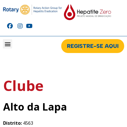
REGISTRE-SE AQUI
CAMPANHA BRASIL
CAMPANHA GLOBAL
CLUBES CADASTRADOS NA CAMPANHA
Clube
Alto da Lapa
Distrito:
4563