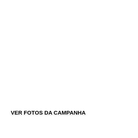
Hepatite Zero
Uma parceria Rotary rumo à eliminaç
VER FOTOS DA CAMPANHA