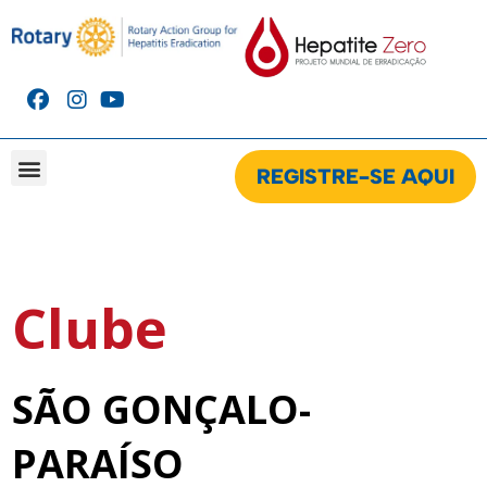
REGISTRE-SE AQUI
CAMPANHA BRASIL
CAMPANHA GLOBAL
CLUBES CADASTRADOS NA CAMPANHA
Clube
SÃO GONÇALO-
PARAÍSO