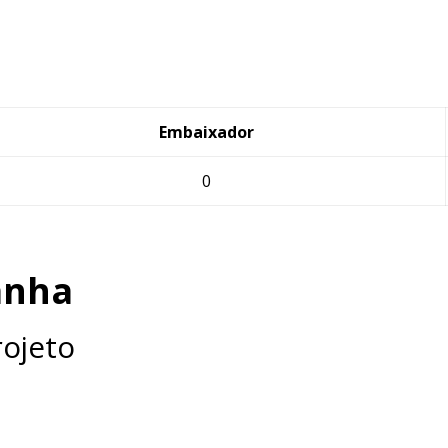
Embaixador
0
anha
rojeto