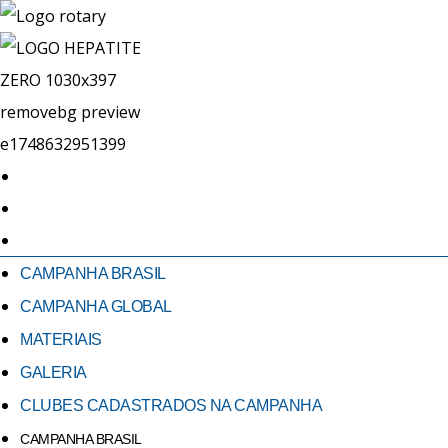
CAMPANHA BRASIL
CAMPANHA GLOBAL
MATERIAIS
GALERIA
CLUBES CADASTRADOS NA CAMPANHA
CAMPANHA BRASIL