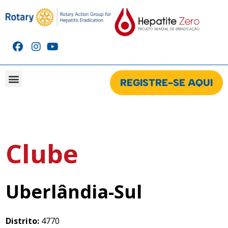
REGISTRE-SE AQUI
CAMPANHA BRASIL
CAMPANHA GLOBAL
CLUBES CADASTRADOS NA CAMPANHA
Clube
Uberlândia-Sul
Distrito:
4770