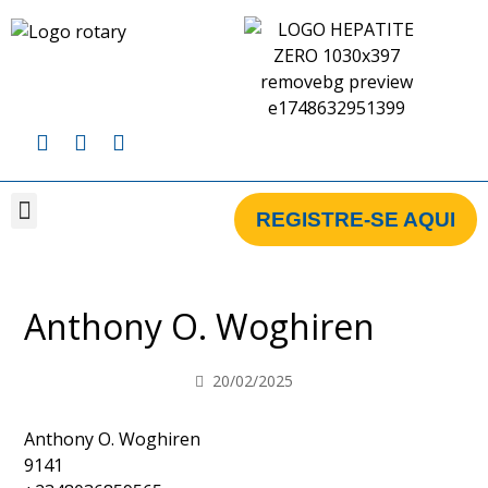
REGISTRE-SE AQUI
CAMPANHA BRASIL
CAMPANHA GLOBAL
CLUBES CADASTRADOS NA CAMPANHA
Anthony O. Woghiren
20/02/2025
Anthony O. Woghiren
9141