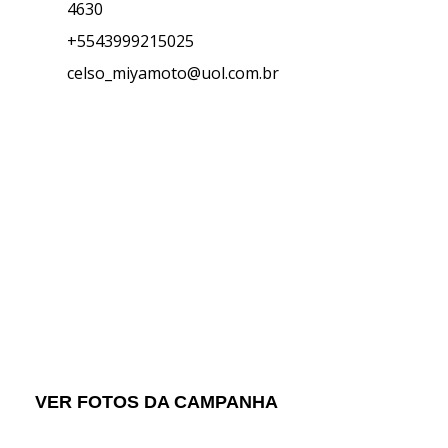
4630
+5543999215025
celso_miyamoto@uol.com.br
Hepatite Zero
Uma parceria Rotary rumo à eliminaç
VER FOTOS DA CAMPANHA