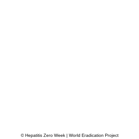
ão em 2030
© Hepatitis Zero Week | World Eradication Project