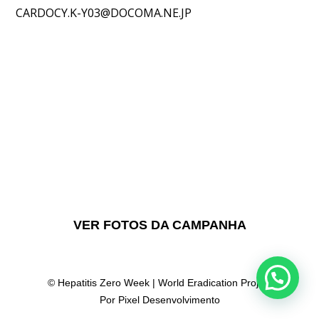
CARDOCY.K-Y03@DOCOMA.NE.JP
Hepatite Zero
Uma parceria Rotary rumo à eliminação
em 2030
VER FOTOS DA CAMPANHA
© Hepatitis Zero Week | World Eradication Project
Por Pixel Desenvolvimento