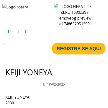
REGISTRE-SE AQUI
CAMPANHA BRASIL
CAMPANHA GLOBAL
CLUBES CADASTRADOS NA CAMPANHA
KEIJI YONEYA
18/02/2025
KEIJI YONEYA
2830