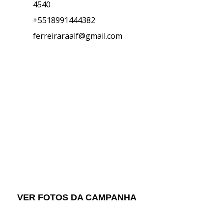
4540
+5518991444382
ferreiraraalf@gmail.com
Hepatite Zero
Uma parceria Rotary rumo à eliminaç
VER FOTOS DA CAMPANHA