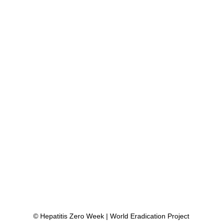
ão em 2030
© Hepatitis Zero Week | World Eradication Project