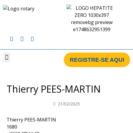
REGISTRE-SE AQUI
CAMPANHA BRASIL
CAMPANHA GLOBAL
CLUBES CADASTRADOS NA CAMPANHA
Thierry PEES-MARTIN
21/02/2025
Thierry PEES-MARTIN
1680