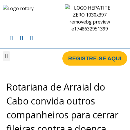
REGISTRE-SE AQUI
CAMPANHA BRASIL
CAMPANHA GLOBAL
CLUBES CADASTRADOS NA CAMPANHA
Rotariana de Arraial do
Cabo convida outros
companheiros para cerrar
fileiras contra a doença